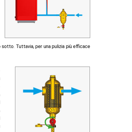
sotto. Tuttavia, per una pulizia più efficace
e
i
o
a
l
à
l
i