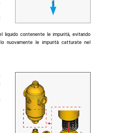
a
e
l
e
el liquido contenente le impurità, evitando
olo nuovamente le impurità catturate nel
i
l
e
l
e
o