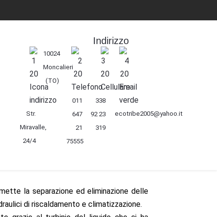
Indirizzo
10024
Moncalieri
(TO)
011
338
Str.
ecotribe2005@yahoo.it
647
92 23
Miravalle,
21
319
24/4
75555
ette la separazione ed eliminazione delle
idraulici di riscaldamento e climatizzazione.