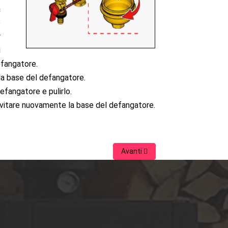
a
e
r
i
efangatore.
 la base del defangatore.
defangatore e pulirlo.
 avvitare nuovamente la base del defangatore.
Avanti