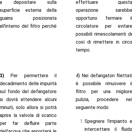
a depositare sulla
effettuare quest
superficie esterna della
operazione sarebb
guaina posizionata
opportuno fermare i
all’interno del filtro perché
circolatore per evitar
possibili rimescolamenti d
così di rimettere in circ
tempo.
3)
Per permettere il
4) Nei defangatori filettat
decadimento delle impurità
è possibile rimuovere i
sul fondo del defangatore
filtro per una miglior
si dovrà attendere alcuni
pulizia, procedere ne
minuiti, solo allora si potrà
seguente modo:
aprire la valvola di scarico
Spegnere l’impianto 
per far defluire parte
intercettare il fluid
dell’acqua che asporterà le