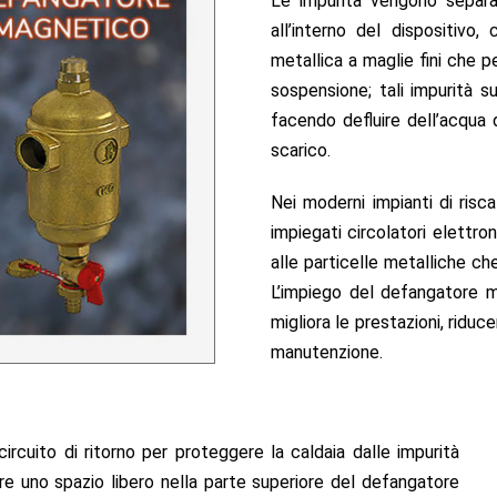
Le impurità vengono separat
all’interno del dispositivo,
metallica a maglie fini che pe
sospensione; tali impurità
facendo defluire dell’acqua 
scarico.
Nei moderni impianti di ris
impiegati circolatori elettro
alle particelle metalliche che
L’impiego del defangatore ma
migliora le prestazioni, riduc
manutenzione.
ircuito di ritorno per proteggere la caldaia dalle impurità
re uno spazio libero nella parte superiore del defangatore