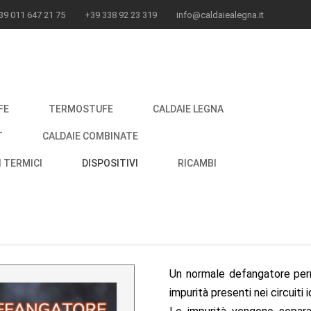
39 011 647 21 75
+39 338 92 23 319
info@caldaiealegna.it
FE
TERMOSTUFE
CALDAIE LEGNA
T
CALDAIE COMBINATE
 TERMICI
DISPOSITIVI
RICAMBI
Un normale defangatore perm
impurità presenti nei circuiti 