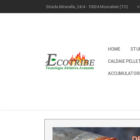
Strada Miravalle, 24/4 - 10024 Moncalieri (TO)
+
HOME
STU
CALDAIE PELLE
ACCUMULATORI