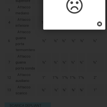
superiore
Attacco
3
-
-
-
-
2"½
3"
mediano
Attacco
4
1”¼
1"½
2"
2"½
2"½
3"
inferiore
Attacco
guaina
6
½"
½"
½"
½"
½"
½"
porta
termomtero
Attacco
7
guaina
½"
½"
½"
½"
½"
½"
porta sonda
Attacco
12
1"
1"½
1"½
1"½
1"½
2"
ausiliario
Attacco
13
½"
½"
¾"
¾"
¾"
1"
scarico
SCARICA DEPLIANT