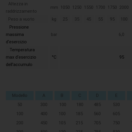
Altezza in
mm
1050
1250
1550
1700
1750
2000
raddrizzamento
Peso a vuoto
kg
25
35
45
55
95
100
Pressione
massima
bar
6,0
d'esercizio
Temperatura
max d'esercizio
°C
95
dell'accumulo
Modello
A
B
C
D
E
50
300
100
180
485
530
100
400
100
185
560
605
200
450
105
215
705
750
300
500
120
235
785
830