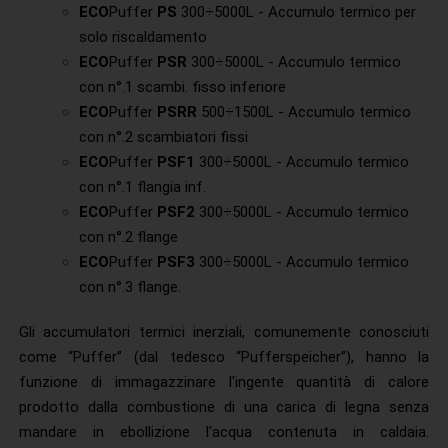
ECO
Puffer
PS
300÷5000L - Accumulo termico per
solo riscaldamento
ECO
Puffer
PSR
300÷5000L - Accumulo termico
con n°.1 scambi. fisso inferiore
ECO
Puffer
PSRR
500÷1500L - Accumulo termico
con n°.2 scambiatori fissi
ECO
Puffer
PSF1
300÷5000L - Accumulo termico
con n°.1 flangia inf.
ECO
Puffer
PSF2
300÷5000L - Accumulo termico
con n°.2 flange
ECO
Puffer
PSF3
300÷5000L - Accumulo termico
con n°.3 flange.
Gli accumulatori termici inerziali, comunemente conosciuti
come “Puffer” (dal tedesco “Pufferspeicher”), hanno la
funzione di immagazzinare l'ingente quantità di calore
prodotto dalla combustione di una carica di legna senza
mandare in ebollizione l'acqua contenuta in caldaia.