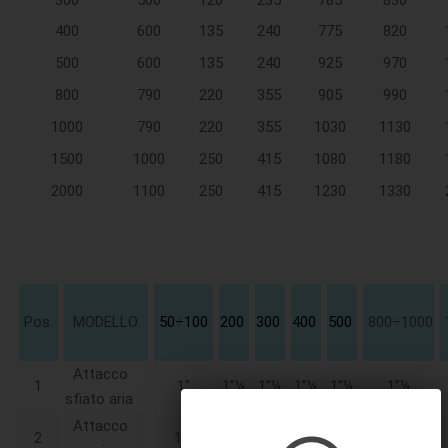
400
600
135
240
775
820
500
600
135
240
925
970
800
790
220
355
905
990
1000
790
220
355
1030
1130
1500
1000
250
415
1080
1180
2000
1100
250
415
1230
1330
Pos.
MODELLO
50÷100
200
300
400
500
800÷1000
Attacco
1
1"
1”¼
1”¼
1”¼
1”¼
1”¼
sfiato aria
Attacco
2
1”¼
1"½
2"
2"½
2"½
3"