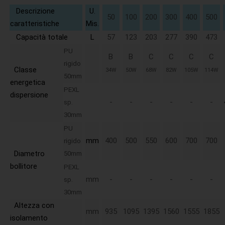
Descrizione
U.
50
100
200
300
400
500
caratteristiche
Mis.
Capacità totale
L
57
123
203
277
390
473
PU
B
B
C
C
C
C
rigido
Classe
34W
50W
68W
82W
105W
114W
50mm
energetica
PEXL
dispersione
-
-
-
-
-
-
sp.
30mm
PU
mm
400
500
550
600
700
700
rigido
Diametro
50mm
bollitore
PEXL
mm
-
-
-
-
-
-
sp.
30mm
Altezza con
mm
935
1095
1395
1560
1555
1855
isolamento