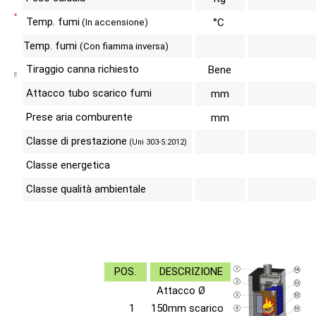
Temp. fumi
°C
(In accensione)
Temp. fumi
(Con fiamma inversa)
Tiraggio canna richiesto
Bene
Attacco tubo scarico fumi
mm
Prese aria comburente
mm
Classe di prestazione
(Uni 303-5:2012)
Classe energetica
Classe qualità ambientale
POS.
DESCRIZIONE
Attacco Ø
1
150mm scarico