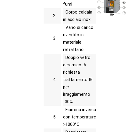
fumi
Corpo caldaia
2
in acciaio inox
Vano di carico
rivestito in
3
materiale
refrattario
Doppio vetro
ceramico. A
richiesta
4
trattamento IR
per
irraggiamento
-30%
Fiamma inversa
5
con temperature
>1000°C