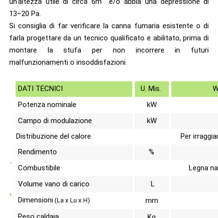
un'altezza utile di circa 6m e/o abbia una depressione di
13÷20 Pa.
Si consiglia di far verificare la canna fumaria esistente o di
farla progettare da un tecnico qualificato e abilitato, prima di
montare la stufa per non incorrere in futuri
malfunzionamenti o insoddisfazioni.
DATI TECNICI
U. Mis.
W
kW
Potenza nominale
kW
Campo di modulazione
Distribuzione del calore
Per irraggi
Rendimento
%
Combustibile
Legna na
Volume vano di carico
L
Dimensioni
mm
(La x Lu x H)
Peso caldaia
Kg