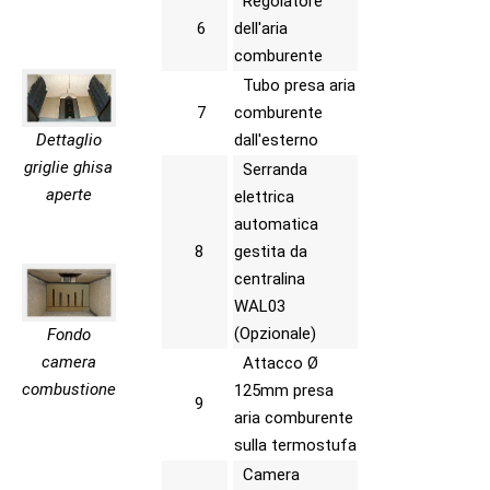
Regolatore
6
dell'aria
comburente
Tubo presa aria
7
comburente
Dettaglio
dall'esterno
griglie ghisa
Serranda
aperte
elettrica
automatica
8
gestita da
centralina
WAL03
(Opzionale)
Fondo
camera
Attacco Ø
combustione
125mm presa
9
aria comburente
sulla termostufa
Camera