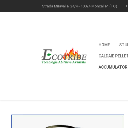
Strada Miravalle, 24/4 - 10024 Moncalieri (TO)
+
HOME
STU
CALDAIE PELLE
ACCUMULATORI