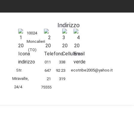
Indirizzo
10024
Moncalieri
(TO)
011
338
Str.
ecotribe2005@yahoo.it
647
92 23
Miravalle,
21
319
24/4
75555