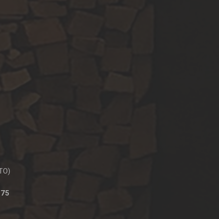
E
(TO)
 75