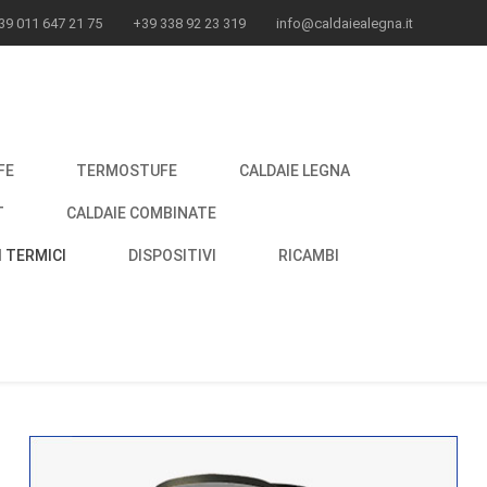
39 011 647 21 75
+39 338 92 23 319
info@caldaiealegna.it
FE
TERMOSTUFE
CALDAIE LEGNA
T
CALDAIE COMBINATE
 TERMICI
DISPOSITIVI
RICAMBI